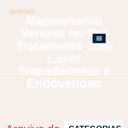
30/03/2021
Mapeamento
Venoso no Pré
Tratamento com
Laser
Transdérmico e
Endovenoso