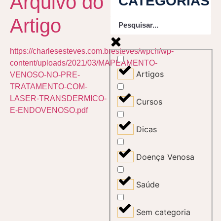
Arquivo do
CATEGORIAS
Artigo
https://charlesesteves.com.bresteves/wpch/wp-
content/uploads/2021/03/MAPEAMENTO-
Artigos
VENOSO-NO-PRE-
TRATAMENTO-COM-
LASER-TRANSDERMICO-
Cursos
E-ENDOVENOSO.pdf
Dicas
Doença Venosa
Saúde
Sem categoria