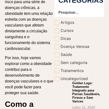
CATEGORIAS
risco para uma série de
doenças crônicas, a
obesidade tem uma relação
estreita com as doenças
Artigos
vasculares que afetam
Cursos
diretamente a circulação
sanguínea e o
Dicas
funcionamento do sistema
Doença Venosa
cardiovascular.
Saúde
Por isso, hoje vamos
Sem categoria
explorar como a obesidade
contribui para o
Tratamentos
desenvolvimento de
Uncategorized
doenças vasculares e o que
Golden Legs:
Tratamento
você pode fazer para
Integrado para
proteger sua saúde.
Pernas Saudáveis,
Firmes e Sem
Varizes
Como a
julho 11, 2025