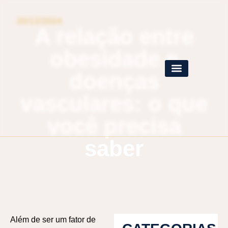
20/12/2024
A relação entre
obesidade e
doenças
vasculares: o que
você precisa
saber
Além de ser um fator de