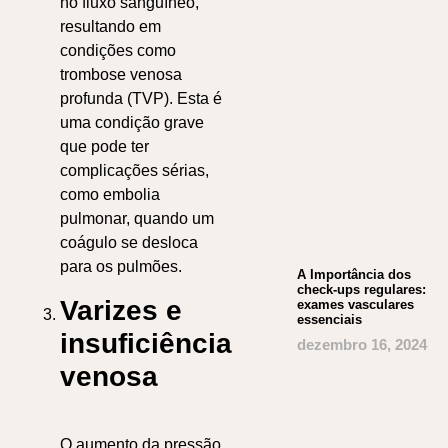
no fluxo sanguíneo,
resultando em
condições como
trombose venosa
profunda (TVP). Esta é
uma condição grave
que pode ter
complicações sérias,
como embolia
pulmonar, quando um
coágulo se desloca
para os pulmões.
A Importância dos
check-ups regulares:
Varizes e
exames vasculares
essenciais
insuficiência
dezembro 16, 2024
venosa
O aumento da pressão