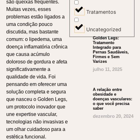
são queixas frequentes.
Muitas vezes, esses
Tratamentos
problemas estão ligados a
uma condição pouco
Uncategorized
discutida, mas bastante
Golden Legs:
comum: o lipedema, uma
Tratamento
doença inflamatória crônica
Integrado para
Pernas Saudáveis,
que causa acúmulo
Firmes e Sem
Varizes
doloroso de gordura e afeta
julho 11, 2025
significativamente a
qualidade de vida. Foi
pensando em oferecer uma
A relação entre
solução completa e segura
obesidade e
doenças vasculares:
que nasceu o Golden Legs,
o que você precisa
um protocolo inovador que
saber
une expertise vascular,
dezembro 20, 2024
tecnologias não invasivas e
um olhar cuidadoso para a
estética funcional.