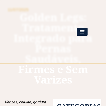
11/07/2025
Golden Legs:
Tratamento
Integrado para
Pernas
Saudáveis,
Firmes e Sem
Varizes
Varizes, celulite, gordura