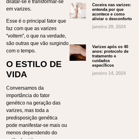
dilatar-se e transformar-se
Coceira nas varizes:
em varizes.
entenda por que
acontece e como
aliviar o desconforto
Esse é o principal fator que
janeiro 29, 2024
faz com que as varizes
“voltem”, o que na verdade,
são outras que vão surgindo
Varizes após os 40
com o tempo.
anos: protocolo de
tratamento e
cuidados
O ESTILO DE
específicos
VIDA
janeiro 14, 2024
Conversamos da
importância do fator
genético na geração das
varizes, mas toda a
predisposição genética
pode manifestar-se mais ou
menos dependendo do