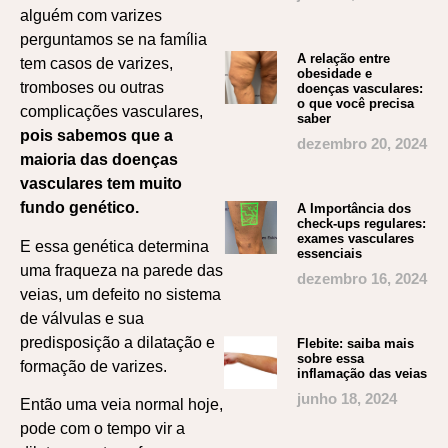
alguém com varizes
perguntamos se na família
A relação entre
tem casos de varizes,
obesidade e
tromboses ou outras
doenças vasculares:
o que você precisa
complicações vasculares,
saber
pois sabemos que a
dezembro 20, 2024
maioria das doenças
vasculares tem muito
fundo genético.
A Importância dos
check-ups regulares:
exames vasculares
E essa genética determina
essenciais
uma fraqueza na parede das
dezembro 16, 2024
veias, um defeito no sistema
de válvulas e sua
predisposição a dilatação e
Flebite: saiba mais
sobre essa
formação de varizes.
inflamação das veias
junho 18, 2024
Então uma veia normal hoje,
pode com o tempo vir a