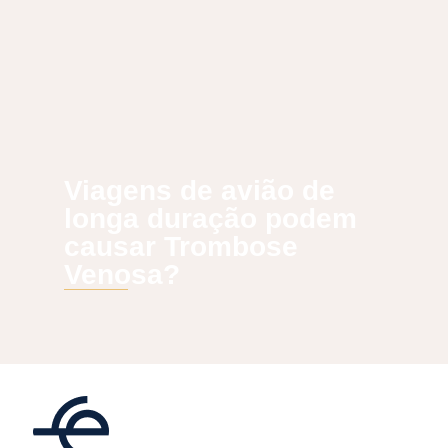
Viagens de avião de
longa duração podem
causar Trombose
Venosa?