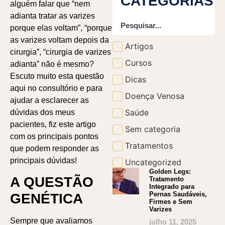
CATEGORIAS
alguém falar que “nem
adianta tratar as varizes
porque elas voltam”, “porque
as varizes voltam depois da
Artigos
cirurgia”, “cirurgia de varizes
Cursos
adianta” não é mesmo?
Escuto muito esta questão
Dicas
aqui no consultório e para
Doença Venosa
ajudar a esclarecer as
Saúde
dúvidas dos meus
pacientes, fiz este artigo
Sem categoria
com os principais pontos
Tratamentos
que podem responder as
principais dúvidas!
Uncategorized
Golden Legs:
A QUESTÃO
Tratamento
Integrado para
Pernas Saudáveis,
GENÉTICA
Firmes e Sem
Varizes
Sempre que avaliamos
julho 11, 2025