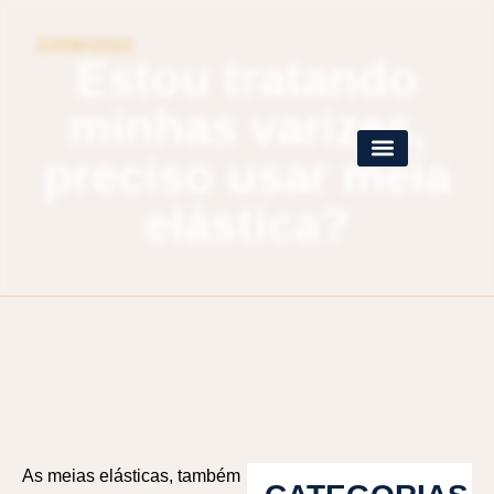
22/06/2022
Estou tratando
minhas varizes,
preciso usar meia
elástica?
As meias elásticas, também