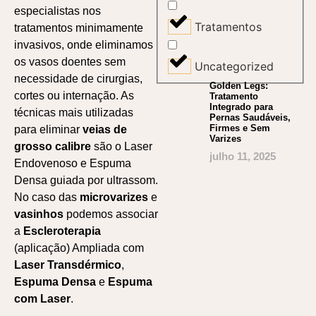
especialistas nos
Tratamentos
tratamentos minimamente
invasivos, onde eliminamos
os vasos doentes sem
Uncategorized
necessidade de cirurgias,
Golden Legs:
cortes ou internação. As
Tratamento
Integrado para
técnicas mais utilizadas
Pernas Saudáveis,
Firmes e Sem
para eliminar
veias de
Varizes
grosso calibre
são o Laser
julho 11, 2025
Endovenoso e Espuma
Densa guiada por ultrassom.
No caso das
microvarizes
e
vasinhos
podemos associar
a
Escleroterapia
(aplicação) Ampliada com
Laser Transdérmico
,
Espuma Densa
e
Espuma
com Laser
.