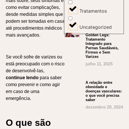
mais sobre, seus sintomas e
como evitar complicações,
Tratamentos
desde medidas simples que
podem ser tomadas em casa
Uncategorized
até procedimentos médicos
mais avançados.
Golden Legs:
Tratamento
Integrado para
Pernas Saudáveis,
Firmes e Sem
Varizes
Se você sofre de varizes ou
julho 11, 2025
está preocupado com o risco
de desenvolvê-las,
continue lendo
para saber
A relação entre
como prevenir e como agir
obesidade e
doenças vasculares:
em caso de uma
o que você precisa
emergência.
saber
dezembro 20, 2024
O que são