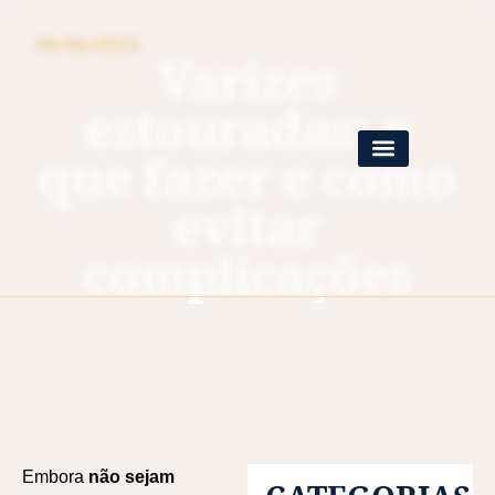
06/06/2023
Varizes
estouradas: o
que fazer e como
evitar
complicações
Embora
não sejam